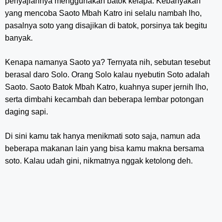
penyajiannya menggunakan batok kelapa. Kebanyakan
yang mencoba Saoto Mbah Katro ini selalu nambah lho,
pasalnya soto yang disajikan di batok, porsinya tak begitu
banyak.
Kenapa namanya Saoto ya? Ternyata nih, sebutan tesebut
berasal daro Solo. Orang Solo kalau nyebutin Soto adalah
Saoto. Saoto Batok Mbah Katro, kuahnya super jernih lho,
serta dimbahi kecambah dan beberapa lembar potongan
daging sapi.
Di sini kamu tak hanya menikmati soto saja, namun ada
beberapa makanan lain yang bisa kamu makna bersama
soto. Kalau udah gini, nikmatnya nggak ketolong deh.