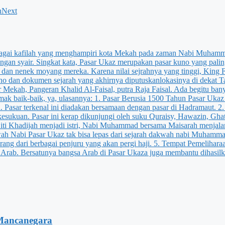
n
Next
Mancanegara