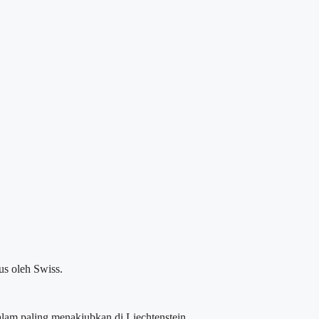
us oleh Swiss.
alam paling menakjubkan di Liechtenstein.