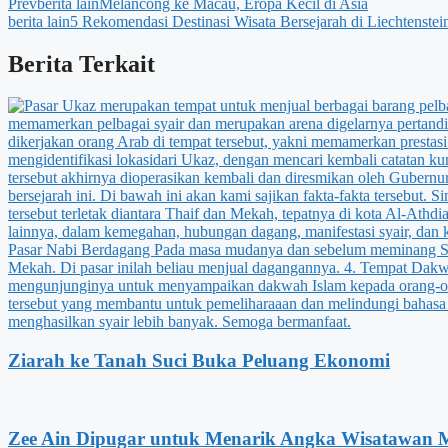
Prev
berita lain
Melancong ke Macau, Eropa Kecil di Asia
berita lain
5 Rekomendasi Destinasi Wisata Bersejarah di Liechtenstei
Berita Terkait
Ziarah ke Tanah Suci Buka Peluang Ekonomi
Zee Ain Dipugar untuk Menarik Angka Wisatawan 