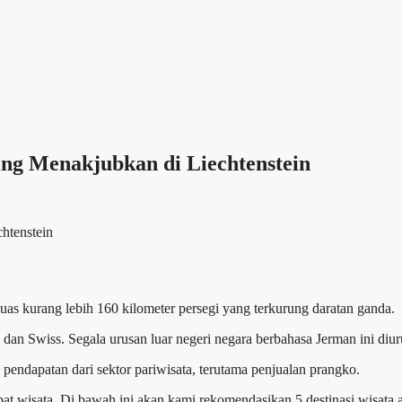
ing Menakjubkan di Liechtenstein
as kurang lebih 160 kilometer persegi yang terkurung daratan ganda.
ia dan Swiss. Segala urusan luar negeri negara berbahasa Jerman ini diur
pendapatan dari sektor pariwisata, terutama penjualan prangko.
pat wisata. Di bawah ini akan kami rekomendasikan 5 destinasi wisata 