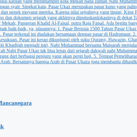
Mancanegara
ik