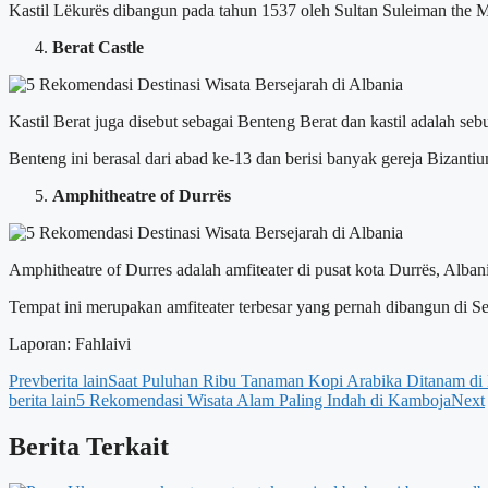
Kastil Lëkurës dibangun pada tahun 1537 oleh Sultan Suleiman the
Berat Castle
Kastil Berat juga disebut sebagai Benteng Berat dan kastil adalah s
Benteng ini berasal dari abad ke-13 dan berisi banyak gereja Bizanti
Amphitheatre of Durrës
Amphitheatre of Durres adalah amfiteater di pusat kota Durrës, Alba
Tempat ini merupakan amfiteater terbesar yang pernah dibangun di S
Laporan: Fahlaivi
Prev
berita lain
Saat Puluhan Ribu Tanaman Kopi Arabika Ditanam di
berita lain
5 Rekomendasi Wisata Alam Paling Indah di Kamboja
Next
Berita Terkait