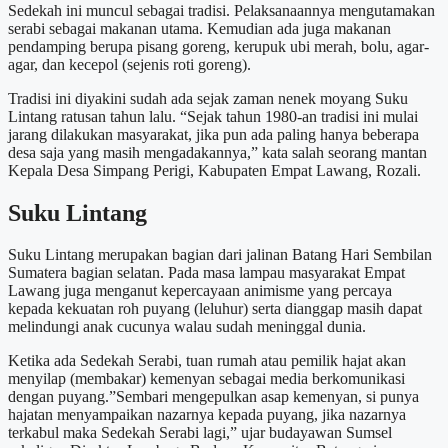
Sedekah ini muncul sebagai tradisi. Pelaksanaannya mengutamakan
serabi sebagai makanan utama. Kemudian ada juga makanan
pendamping berupa pisang goreng, kerupuk ubi merah, bolu, agar-
agar, dan kecepol (sejenis roti goreng).
Tradisi ini diyakini sudah ada sejak zaman nenek moyang Suku
Lintang ratusan tahun lalu. “Sejak tahun 1980-an tradisi ini mulai
jarang dilakukan masyarakat, jika pun ada paling hanya beberapa
desa saja yang masih mengadakannya,” kata salah seorang mantan
Kepala Desa Simpang Perigi, Kabupaten Empat Lawang, Rozali.
Suku Lintang
Suku Lintang merupakan bagian dari jalinan Batang Hari Sembilan
Sumatera bagian selatan. Pada masa lampau masyarakat Empat
Lawang juga menganut kepercayaan animisme yang percaya
kepada kekuatan roh puyang (leluhur) serta dianggap masih dapat
melindungi anak cucunya walau sudah meninggal dunia.
Ketika ada Sedekah Serabi, tuan rumah atau pemilik hajat akan
menyilap (membakar) kemenyan sebagai media berkomunikasi
dengan puyang.”Sembari mengepulkan asap kemenyan, si punya
hajatan menyampaikan nazarnya kepada puyang, jika nazarnya
terkabul maka Sedekah Serabi lagi,” ujar budayawan Sumsel