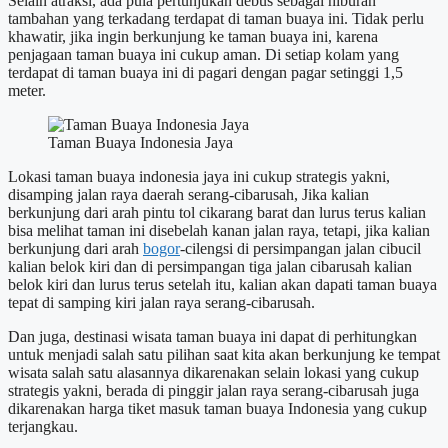
Selain atraksi, ada pula pertunjukan debus sebagai hiburan
tambahan yang terkadang terdapat di taman buaya ini. Tidak perlu
khawatir, jika ingin berkunjung ke taman buaya ini, karena
penjagaan taman buaya ini cukup aman. Di setiap kolam yang
terdapat di taman buaya ini di pagari dengan pagar setinggi 1,5
meter.
Taman Buaya Indonesia Jaya
Lokasi taman buaya indonesia jaya ini cukup strategis yakni,
disamping jalan raya daerah serang-cibarusah, Jika kalian
berkunjung dari arah pintu tol cikarang barat dan lurus terus kalian
bisa melihat taman ini disebelah kanan jalan raya, tetapi, jika kalian
berkunjung dari arah
bogor
-cilengsi di persimpangan jalan cibucil
kalian belok kiri dan di persimpangan tiga jalan cibarusah kalian
belok kiri dan lurus terus setelah itu, kalian akan dapati taman buaya
tepat di samping kiri jalan raya serang-cibarusah.
Dan juga, destinasi wisata taman buaya ini dapat di perhitungkan
untuk menjadi salah satu pilihan saat kita akan berkunjung ke tempat
wisata salah satu alasannya dikarenakan selain lokasi yang cukup
strategis yakni, berada di pinggir jalan raya serang-cibarusah juga
dikarenakan harga tiket masuk taman buaya Indonesia yang cukup
terjangkau.