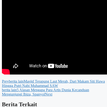
Prev
berita lain
Masjid Terapung Laut Merah, Dari Makam Siti Hawa
Hingga Putri Nabi Muhammad SAW
berita lain
5 Alasan Mengapa Para Artis Dunia Kecanduan
Mengunjungi Ibiza, Spanyol
Next
Berita Terkait