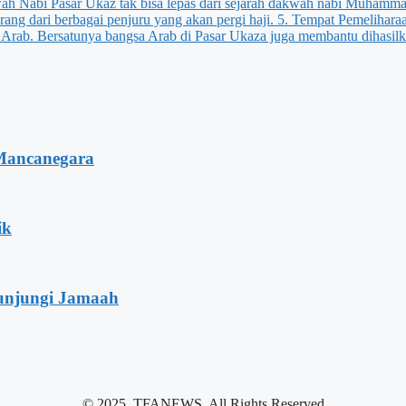
Mancanegara
ik
unjungi Jamaah
© 2025, TFANEWS. All Rights Reserved