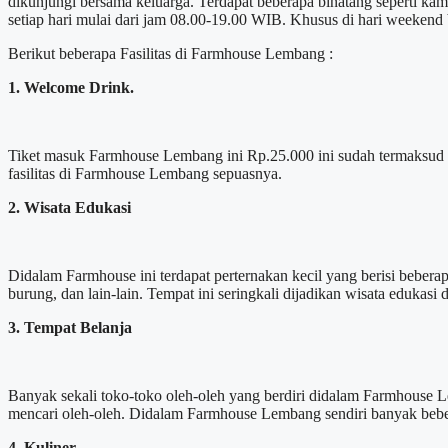
dikunjungi bersama keluarga. Terdapat beberapa binatang seperti ka
setiap hari mulai dari jam 08.00-19.00 WIB. Khusus di hari weeken
Berikut beberapa Fasilitas di Farmhouse Lembang :
1. Welcome Drink.
Tiket masuk Farmhouse Lembang ini Rp.25.000 ini sudah termaksud w
fasilitas di Farmhouse Lembang sepuasnya.
2. Wisata Edukasi
Didalam Farmhouse ini terdapat perternakan kecil yang berisi bebe
burung, dan lain-lain. Tempat ini seringkali dijadikan wisata edukasi
3. Tempat Belanja
Banyak sekali toko-toko oleh-oleh yang berdiri didalam Farmhouse L
mencari oleh-oleh. Didalam Farmhouse Lembang sendiri banyak beber
4. Kuliner