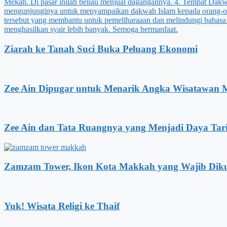
Ziarah ke Tanah Suci Buka Peluang Ekonomi
Zee Ain Dipugar untuk Menarik Angka Wisatawan 
Zee Ain dan Tata Ruangnya yang Menjadi Daya Tar
Zamzam Tower, Ikon Kota Makkah yang Wajib Dik
Yuk! Wisata Religi ke Thaif