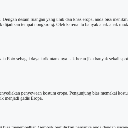
t. Dengan desain ruangan yang unik dan khas eropa, anda bisa menik
sik dijadikan tempat nongkrong. Oleh karena itu banyak anak-anak mu
ta Foto sebagai daya tarik utamanya. tak heran jika banyak sekali spot
enyediakan penyewaan kostum eropa. Pengunjung bias memakai kostum
ik menjadi gadis Eropa.
jung bisa menempelkan Gembok bertuliskan namanya anda dengan pasang