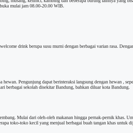
mbing, musang, kelimci, kambing dan beberapa burung lainnya yang bis
d buka mulai jam 08.00-20.00 WIB.
elcome drink berupa susu murni dengan berbagai varian rasa. Dengan 
rapa hewan. Pengunjung dapat berinteraksi langsung dengan hewan , se
 dari berbagai sekolah disekitar Bandung, bahkan diluar kota Bandung.
embang. Mulai dari oleh-oleh makanan hingga pernak-pernik khas. Untuk
apa toko-toko kecil yang menjual berbagai buah tangan khas untuk di