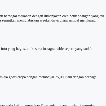
mati berbagai makanan dengan dimanjakan oleh pemandangan yang tak
da seringkali menghabiskan weekendnya disini sambal menikmati
 foto yang bagus, unik, serta instagramable seperti yang sudah
 ala gadis eropa dengan membayar 75,000/jam dengan berbagai
an anda Lalu ditempelkan Disepanjang pagar disini. Pengunjung