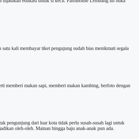
a dijadikan edukasi untuk si kecil. Farmhouse Lembang ini buka
satu kali membayar tiket pengujung sudah bias menikmati segala
perti memberi makan sapi, memberi makan kambing, berfoto dengan
 pengunjung dari luar kota tidak perlu susah-susah lagi untuk
jadikan oleh-oleh. Mainan hingga baju anak-anak pun ada.