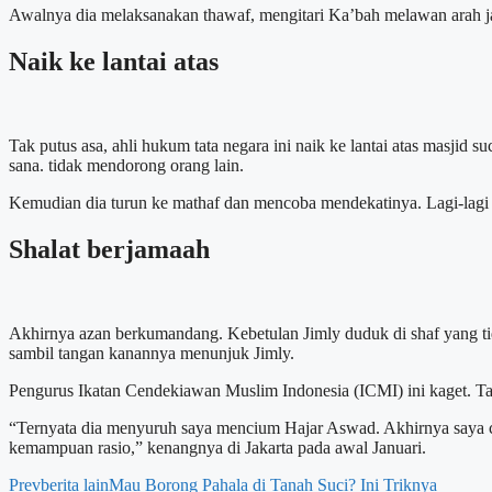
Awalnya dia melaksanakan thawaf, mengitari Ka’bah melawan arah jar
Naik ke lantai atas
Tak putus asa, ahli hukum tata negara ini naik ke lantai atas masji
sana. tidak mendorong orang lain.
Kemudian dia turun ke mathaf dan mencoba mendekatinya. Lagi-lagi di
Shalat berjamaah
Akhirnya azan berkumandang. Kebetulan Jimly duduk di shaf yang tida
sambil tangan kanannya menunjuk Jimly.
Pengurus Ikatan Cendekiawan Muslim Indonesia (ICMI) ini kaget. Tapi 
“Ternyata dia menyuruh saya mencium Hajar Aswad. Akhirnya saya ciu
kemampuan rasio,” kenangnya di Jakarta pada awal Januari.
Prev
berita lain
Mau Borong Pahala di Tanah Suci? Ini Triknya