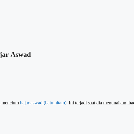
jar Aswad
ng mencium
hajar aswad (batu hitam)
. Ini terjadi saat dia menunaikan ib