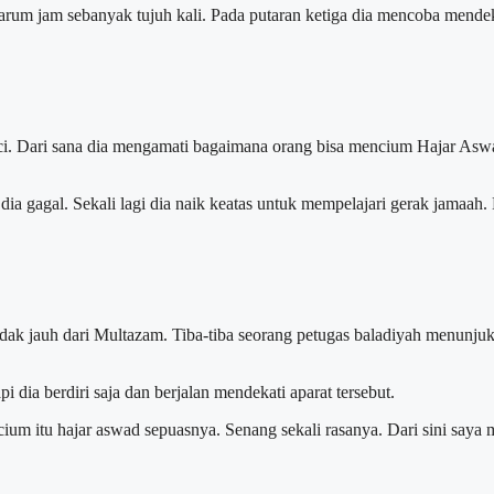
um jam sebanyak tujuh kali. Pada putaran ketiga dia mencoba mendekat
d suci. Dari sana dia mengamati bagaimana orang bisa mencium Hajar As
a gagal. Sekali lagi dia naik keatas untuk mempelajari gerak jamaah. 
k jauh dari Multazam. Tiba-tiba seorang petugas baladiyah menunjuknya
dia berdiri saja dan berjalan mendekati aparat tersebut.
m itu hajar aswad sepuasnya. Senang sekali rasanya. Dari sini saya m