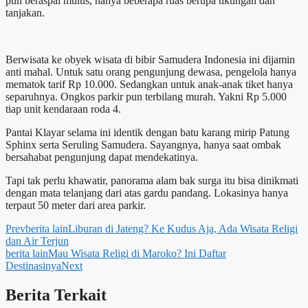
pun beraspal mulus, hanya beberapa ruas berupa tikungan dan
tanjakan.
Berwisata ke obyek wisata di bibir Samudera Indonesia ini dijamin
anti mahal. Untuk satu orang pengunjung dewasa, pengelola hanya
mematok tarif Rp 10.000. Sedangkan untuk anak-anak tiket hanya
separuhnya. Ongkos parkir pun terbilang murah. Yakni Rp 5.000
tiap unit kendaraan roda 4.
Pantai Klayar selama ini identik dengan batu karang mirip Patung
Sphinx serta Seruling Samudera. Sayangnya, hanya saat ombak
bersahabat pengunjung dapat mendekatinya.
Tapi tak perlu khawatir, panorama alam bak surga itu bisa dinikmati
dengan mata telanjang dari atas gardu pandang. Lokasinya hanya
terpaut 50 meter dari area parkir.
Prev
berita lain
Liburan di Jateng? Ke Kudus Aja, Ada Wisata Religi
dan Air Terjun
berita lain
Mau Wisata Religi di Maroko? Ini Daftar
Destinasinya
Next
Berita Terkait