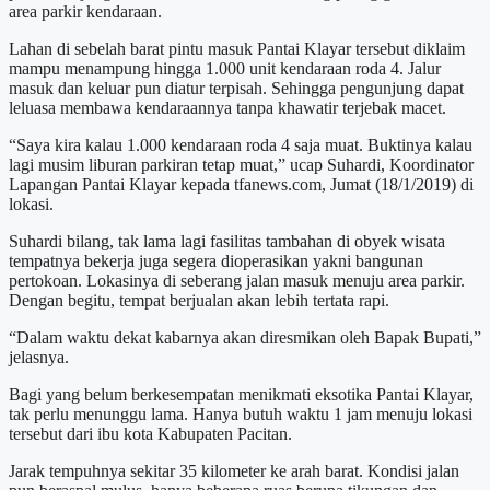
area parkir kendaraan.
Lahan di sebelah barat pintu masuk Pantai Klayar tersebut diklaim
mampu menampung hingga 1.000 unit kendaraan roda 4. Jalur
masuk dan keluar pun diatur terpisah. Sehingga pengunjung dapat
leluasa membawa kendaraannya tanpa khawatir terjebak macet.
“Saya kira kalau 1.000 kendaraan roda 4 saja muat. Buktinya kalau
lagi musim liburan parkiran tetap muat,” ucap Suhardi, Koordinator
Lapangan Pantai Klayar kepada tfanews.com, Jumat (18/1/2019) di
lokasi.
Suhardi bilang, tak lama lagi fasilitas tambahan di obyek wisata
tempatnya bekerja juga segera dioperasikan yakni bangunan
pertokoan. Lokasinya di seberang jalan masuk menuju area parkir.
Dengan begitu, tempat berjualan akan lebih tertata rapi.
“Dalam waktu dekat kabarnya akan diresmikan oleh Bapak Bupati,”
jelasnya.
Bagi yang belum berkesempatan menikmati eksotika Pantai Klayar,
tak perlu menunggu lama. Hanya butuh waktu 1 jam menuju lokasi
tersebut dari ibu kota Kabupaten Pacitan.
Jarak tempuhnya sekitar 35 kilometer ke arah barat. Kondisi jalan