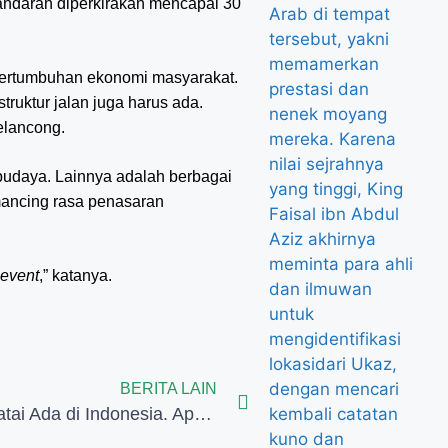
gandaran diperkirakan mencapai 30
 pertumbuhan ekonomi masyarakat.
truktur jalan juga harus ada.
elancong.
 budaya. Lainnya adalah berbagai
ancing rasa penasaran
event
,” katanya.
BERITA LAIN
Beragam Satai Ada di Indonesia. Apa Saja? Ini Penjelasannya