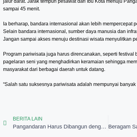
jalur darat. Jarak tempuh pesawat dari Ibu Kota menuju Pan
sampai 45 menit.
Ia berharap, bandara internasional akan lebih mempercepat
Selain bandara internasional, sumber daya manusia dan infras
Jangan sampai akses menuju destinasi wisata menyulitkan p
Program pariwisata juga harus direncanakan, seperti festival
pagelaran seni yang menghadirkan keramaian sehingga mem
masyarakat dari berbagai daerah untuk datang.
“Salah satu suksesnya pariwisata adalah mempunyai banyak
BERITA LAIN
Pangandaran Harus Dibangun dengan Melibatkan Pemerintah Pusat