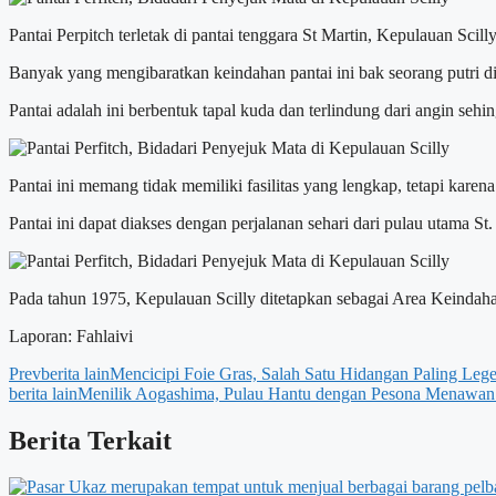
Pantai Perpitch terletak di pantai tenggara St Martin, Kepulauan Scil
Banyak yang mengibaratkan keindahan pantai ini bak seorang putri di 
Pantai adalah ini berbentuk tapal kuda dan terlindung dari angin se
Pantai ini memang tidak memiliki fasilitas yang lengkap, tetapi karen
Pantai ini dapat diakses dengan perjalanan sehari dari pulau utama 
Pada tahun 1975, Kepulauan Scilly ditetapkan sebagai Area Keinda
Laporan: Fahlaivi
Prev
berita lain
Mencicipi Foie Gras, Salah Satu Hidangan Paling Lege
berita lain
Menilik Aogashima, Pulau Hantu dengan Pesona Menawan
Berita Terkait