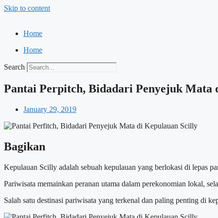
Skip to content
Home
Home
Search
Pantai Perpitch, Bidadari Penyejuk Mata 
January 29, 2019
Bagikan
Kepulauan Scilly adalah sebuah kepulauan yang berlokasi di lepas pa
Pariwisata memainkan peranan utama dalam perekonomian lokal, selai
Salah satu destinasi pariwisata yang terkenal dan paling penting di ke