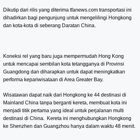
Dikutip dari rilis yang diterima tfanews.com transportasi ini
dihadirkan bagi pengunjung untuk mengelilingi Hongkong
dan kota-kota di seberang Daratan China.
Koneksi rel yang baru juga mempermudah Hong Kong
untuk mencapai sembilan kota tetangganya di Provinsi
Guangdong dan diharapkan untuk dapat meningkatkan
performa kepariwisataan di Area Greater Bay.
Wisatawan dapat naik dari Hongkong ke 44 destinasi di
Mainland China tanpa berganti kereta, membuat kota ini
menjadi titik pertama yang ideal untuk perjalanan multi
destinasi di China. Kereta ini menghubungkan Hongkong
ke Shenzhen dan Guangzhou hanya dalam waktu 48 menit.