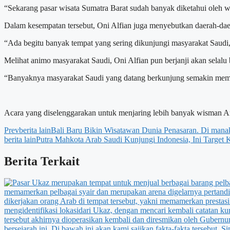
“Sekarang pasar wisata Sumatra Barat sudah banyak diketahui oleh 
Dalam kesempatan tersebut, Oni Alfian juga menyebutkan daerah-dae
“Ada begitu banyak tempat yang sering dikunjungi masyarakat Saudi
Melihat animo masyarakat Saudi, Oni Alfian pun berjanji akan sela
“Banyaknya masyarakat Saudi yang datang berkunjung semakin memot
Acara yang diselenggarakan untuk menjaring lebih banyak wisman Ara
Prev
berita lain
Bali Baru Bikin Wisatawan Dunia Penasaran. Di manak
berita lain
Putra Mahkota Arab Saudi Kunjungi Indonesia, Ini Target
Berita Terkait