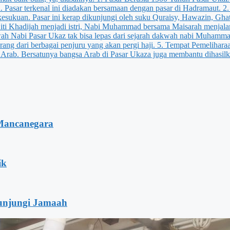
Mancanegara
ik
unjungi Jamaah