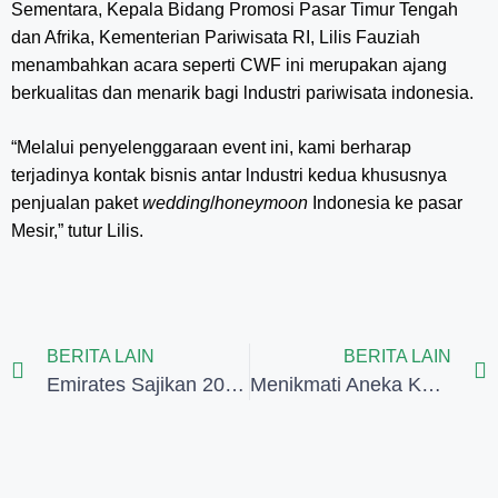
Sementara, Kepala Bidang Promosi Pasar Timur Tengah
dan Afrika, Kementerian Pariwisata RI, Lilis Fauziah
menambahkan acara seperti CWF ini merupakan ajang
berkualitas dan menarik bagi lndustri pariwisata indonesia.
“Melalui penyelenggaraan event ini, kami berharap
terjadinya kontak bisnis antar lndustri kedua khususnya
penjualan paket
wedding
/
honeymoon
Indonesia ke pasar
Mesir,” tutur Lilis.
BERITA LAIN
BERITA LAIN
Emirates Sajikan 20 Ribu Menu Vegetarian Selama Vagenuary
Menikmati Aneka Keripik Tempe Khas Jawa dan Sunda