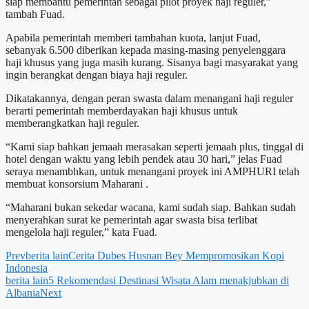
siap membantu pemerintah sebagai pilot proyek haji reguler,”
tambah Fuad.
Apabila pemerintah memberi tambahan kuota, lanjut Fuad,
sebanyak 6.500 diberikan kepada masing-masing penyelenggara
haji khusus yang juga masih kurang. Sisanya bagi masyarakat yang
ingin berangkat dengan biaya haji reguler.
Dikatakannya, dengan peran swasta dalam menangani haji reguler
berarti pemerintah memberdayakan haji khusus untuk
memberangkatkan haji reguler.
“Kami siap bahkan jemaah merasakan seperti jemaah plus, tinggal di
hotel dengan waktu yang lebih pendek atau 30 hari,” jelas Fuad
seraya menambhkan, untuk menangani proyek ini AMPHURI telah
membuat konsorsium Maharani .
“Maharani bukan sekedar wacana, kami sudah siap. Bahkan sudah
menyerahkan surat ke pemerintah agar swasta bisa terlibat
mengelola haji reguler,” kata Fuad.
Prev
berita lain
Cerita Dubes Husnan Bey Mempromosikan Kopi
Indonesia
berita lain
5 Rekomendasi Destinasi Wisata Alam menakjubkan di
Albania
Next