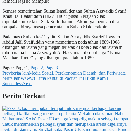
kembali lagi ke Mempura.
Semasa pemerintahan Sultan Ismail dengan Sultan Assyaidis Syarif
Ismail Jalil Jalaluddin (1827- 1864) pusat Kerajaan Siak
dipindahkan ke kota Siak Sri Indrapura. Akhirnya menetap disana
sampai akhirnya masa pemerintahan Sultan Siak terakhir.
Pada masa Sultan ke-11 yaitu Sultan Assayaidis Syarief Hasyim
Abdul Jalil Syaifuddin yang memerintah pada tahun 1889-1908,
dibangunlah istana yang megah terletak di kota Siak dan istana ini
diberi nama Istana Asserayah Al Hasyimiah disebut juga “Istana
Matahari Timur” yang dibangun pada tahun 1889.
Pages:
Page
1
,
Page
2
,
Page
3
Prev
berita lain
Media Sosial, Perekonomian Daerah, dan Pariwisata
berita lain
Waww! Lima Pantai di Pacitan Ini Bikin Kamu
Speechless
Next
Berita Terkait