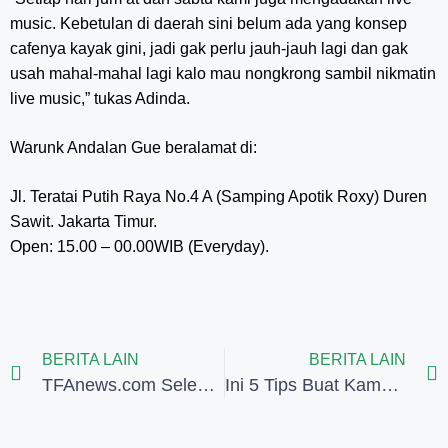
music. Kebetulan di daerah sini belum ada yang konsep
cafenya kayak gini, jadi gak perlu jauh-jauh lagi dan gak
usah mahal-mahal lagi kalo mau nongkrong sambil nikmatin
live music,” tukas Adinda.
Warunk Andalan Gue beralamat di:
Jl. Teratai Putih Raya No.4 A (Samping Apotik Roxy) Duren
Sawit. Jakarta Timur.
Open: 15.00 – 00.00WIB (Everyday).
BERITA LAIN
BERITA LAIN
TFAnews.com Selenggarakan Lomba Menulis Artikel dengan Hadiah Jutaan Rupiah
Ini 5 Tips Buat Kamu Jika Pertama Kali Naik Pesawat