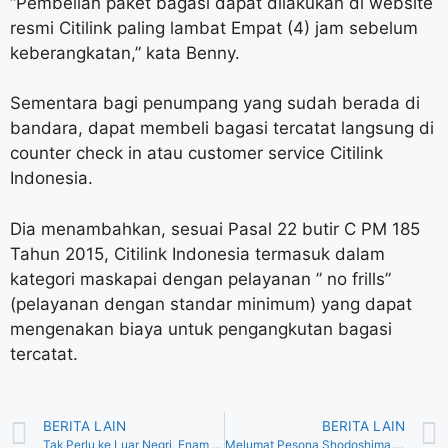
“Pembelian paket bagasi dapat dilakukan di website
resmi Citilink paling lambat Empat (4) jam sebelum
keberangkatan,” kata Benny.
Sementara bagi penumpang yang sudah berada di
bandara, dapat membeli bagasi tercatat langsung di
counter check in atau customer service Citilink
Indonesia.
Dia menambahkan, sesuai Pasal 22 butir C PM 185
Tahun 2015, Citilink Indonesia termasuk dalam
kategori maskapai dengan pelayanan ” no frills”
(pelayanan dengan standar minimum) yang dapat
mengenakan biaya untuk pengangkutan bagasi
tercatat.
BERITA LAIN
BERITA LAIN
Tak Perlu ke Luar Negri, Enam Spot Wisata Bogor Ini sangat Instagramble
Melumat Pesona Shodoshima, Pulau Penghasil Kecap di Jepang